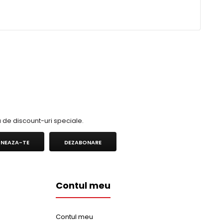
 fiind desti..
Afişare 1 - 6 din 6 (1 pagini)
ia de discount-uri speciale.
NEAZA-TE
DEZABONARE
Tactical EditionMergeti pe urmele GUNNAR si ale Task Force 141,
 in misiun..
Contul meu
Contul meu