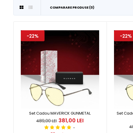
COMPARARE PRODUSE (0)
-22%
-22%
-22%
Set
489,
Set Cadou MAVERICK GUNMETAL
Set Cad
381,00 LEI
489,00 LEI
4
-