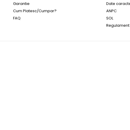
Garantie
Date caract
Cum Platesc/Cumpar?
ANPC
FAQ
SOL
Regulament
-23%
Oche
FRO
389,