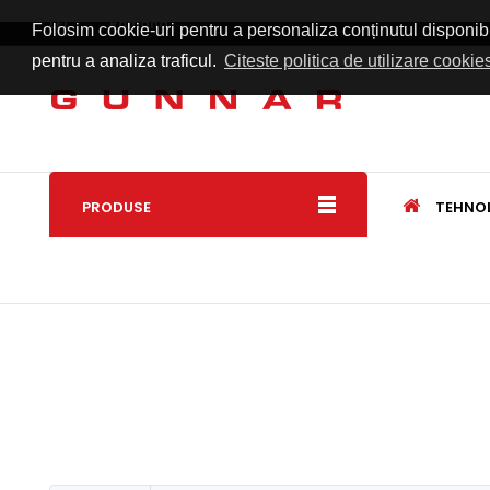
LEI
Romana
Folosim cookie-uri pentru a personaliza conținutul disponibil 
pentru a analiza traficul.
Citeste politica de utilizare cookie
PRODUSE
TEHNO