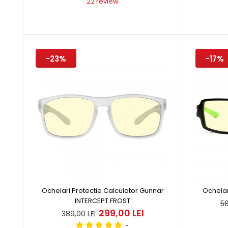
22 review
-22%
Set
489,
-23%
-17%
Ochelari Protectie Calculator Gunnar
Ochela
-15%
INTERCEPT FROST
58
299,00 LEI
389,00 LEI
Och
-