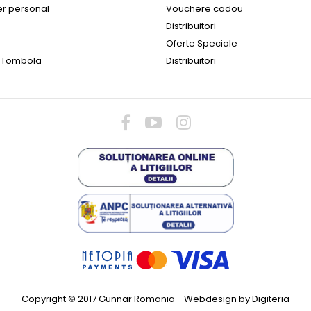
er personal
Vouchere cadou
Distribuitori
Oferte Speciale
 Tombola
Distribuitori
lari Protectie Calculator Gunnar INTERCEPT
INTERCEPT FRO
ST
technology, I
299,00 LEI
00 LEI
Copyright © 2017 Gunnar Romania -
Webdesign by Digiteria