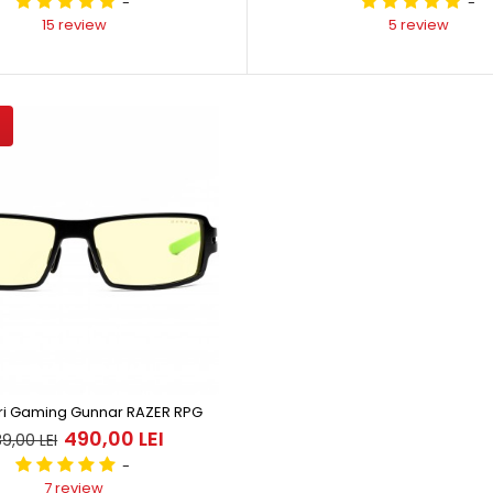
-
-
15 review
5 review
 Cadou ELLIPSE BLACK GOLD Amber Gunnar
Browserul tă
381,00 LEI
00 LEI
SARBATO..
ri Gaming Gunnar RAZER RPG
490,00 LEI
9,00 LEI
-
elari pentru Calculator Gunnar ATTACHE
7 review
Modelul ATTA