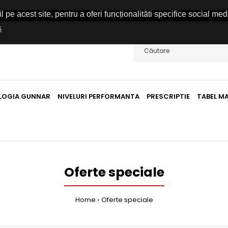
pe acest site, pentru a oferi funcționalităti specifice social med
s
LOGIA GUNNAR
NIVELURI PERFORMANTA
PRESCRIPTIE
TABEL M
Oferte speciale
Home
Oferte speciale