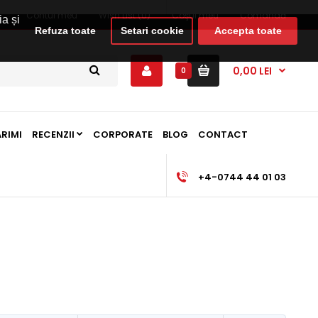
Contul meu
Wish List (0)
Coşul meu
Comandă
ia și
Refuza toate
Setari cookie
Accepta toate
0,00 LEI
0
ARIMI
RECENZII
CORPORATE
BLOG
CONTACT
+4-0744 44 01 03