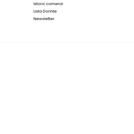
Istoric comenzi
Lista Dorinte
Newsletter
ST Agency approved. Retro classic frame fused with futuristic
NTERCEPT co..