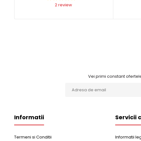
TOR
2 review
389,
Vei primi constant ofertele
-23%
Oche
Edit
Informatii
Servicii c
389,
Termeni si Conditii
Informatii le