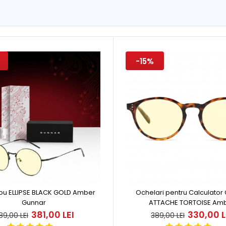
-15%
 Cadou MAVERICK GUNMETAL
Browserul tău
381,00 LEI
00 LEI
pentru ..
ou ELLIPSE BLACK GOLD Amber
Ochelari pentru Calculator
Gunnar
ATTACHE TORTOISE Am
381,00 LEI
330,00 L
89,00 LEI
389,00 LEI