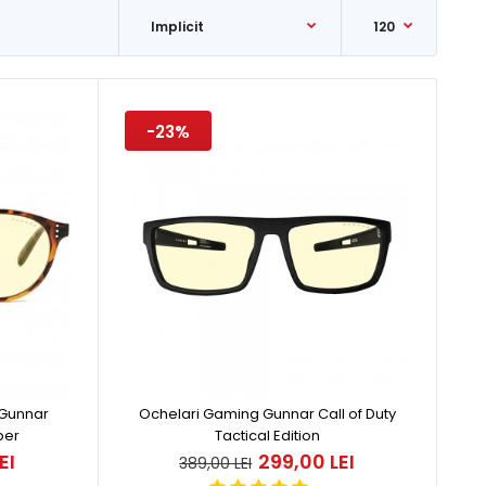
-23%
 nu suportă elementul video. Gata de decolare! Ochelarii
 Gunnar
Ochelari Gaming Gunnar Call of Duty
ber
Tactical Edition
EI
299,00 LEI
389,00 LEI