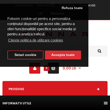
Contul meu
Wish List (0)
Coşul meu
Comandă
Refuza toate
LEI
Romana
Folosim cookie-uri pentru a personaliza
conținutul disponibil pe acest site, pentru a
oferi funcționalităti specifice social media și
pentru a analiza traficul.
Citeste politica de utilizare cookies
Setari cookie
Accepta toate
0,00 LEI
0
PRODUSE
INFORMATII UTILE