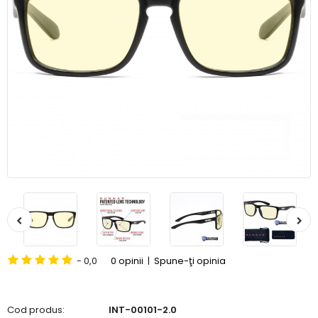
- 0,0
0 opinii
|
Spune-ţi opinia
Cod produs:
INT-00101-2.0