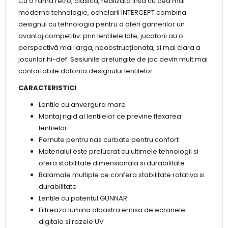
Cu o rama retro, clasica, realizata insa cu cea mai
moderna tehnologie, ochelarii INTERCEPT combina
designul cu tehnologia pentru a oferi gamerilor un
avantaj competitiv: prin lentilele late, jucatorii au o
perspectivă mai larga, neobstrucționata, si mai clara a
jocurilor hi-def. Sesiunile prelungite de joc devin mult mai
confortabile datorita designului lentilelor.
CARACTERISTICI
Lentile cu anvergura mare
Montaj rigid al lentilelor ce previne flexarea
lentilelor
Pernute pentru nas curbate pentru confort
Materialul este prelucrat cu ultimele tehnologii si
ofera stabilitate dimensionala si durabilitate
Balamale multiple ce confera stabilitate rotativa si
durabilitate
Lentile cu patentul GUNNAR
Filtreaza lumina albastra emisa de ecranele
digitale si razele UV