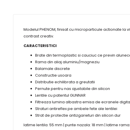
Modelul PHENOM, finisat cu microparticule actionate la viteza
contrast creativ.
CARACTERISTICI
Brate din termoplastic si cauciuc ce previn alune
Rama din aliaj aluminiu/magneziu
Balamale discrete
Constructie usoara
Distributie echilibrata a greutatii
Pernute pentru nas ajustabile din silicon
Lentile cu patentul GUNNAR
Filtreaza lumina albastra emisa de ecranele digita
Straturi antireflex pe ambele fete ale lentilei
Strat de protectie antizgarieturi din silicon dur
latime lentila: 55 mm | punte nazala: 18 mm | latime ram