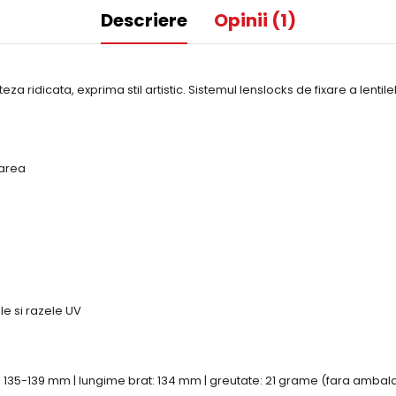
Descriere
Opinii (1)
 ridicata, exprima stil artistic. Sistemul lenslocks de fixare a lentilelo
carea
le si razele UV
a: 135-139 mm | lungime brat: 134 mm | greutate: 21 grame (fara ambala