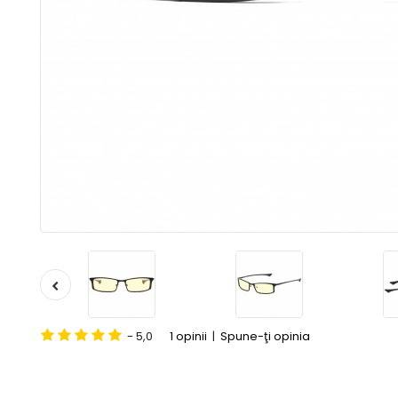
- 5,0
1 opinii
|
Spune-ţi opinia