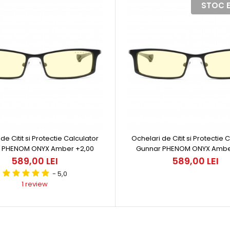
STOC E
de Citit si Protectie Calculator
Ochelari de Citit si Protectie 
 PHENOM ONYX Amber +2,00
Gunnar PHENOM ONYX Ambe
589,00 LEI
589,00 LEI
- 5,0
1 review