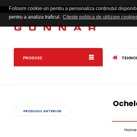
LEI
Romana
Folosim cookie-uri pentru a personaliza conținutul disponibil 
pentru a analiza traficul.
Citeste politica de utilizare cookie
PRODUSE
TEHNO
Ochela
PRODUSUL ANTERIOR
Home