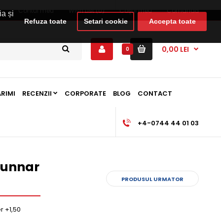
Contul meu
Wish List (0)
Coşul meu
Comandă
ia și
Refuza toate
Setari cookie
Accepta toate
0,00 LEI
0
ARIMI
RECENZII
CORPORATE
BLOG
CONTACT
+4-0744 44 01 03
 Gunnar
PRODUSUL URMATOR
r +1,50