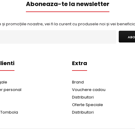
Aboneaza-te la newsletter
 și promoțiile noastre, vei fi la curent cu produsele noi și vei benefic
ABO
lienti
Extra
gale
Brand
er personal
Vouchere cadou
Distribuitori
Oferte Speciale
 Tombola
Distribuitori