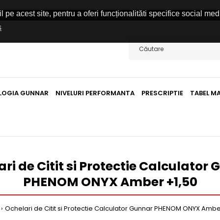
pe acest site, pentru a oferi funcționalităti specifice social med
s
LOGIA GUNNAR
NIVELURI PERFORMANTA
PRESCRIPTIE
TABEL M
ri de Citit si Protectie Calculator
PHENOM ONYX Amber +1,50
Ochelari de Citit si Protectie Calculator Gunnar PHENOM ONYX Ambe