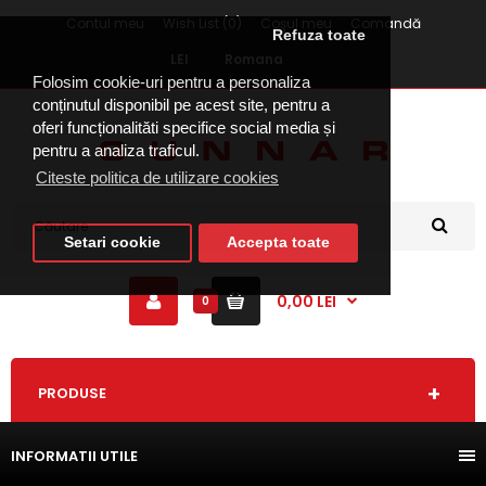
Contul meu
Wish List (0)
Coşul meu
Comandă
Refuza toate
LEI
Romana
Folosim cookie-uri pentru a personaliza
conținutul disponibil pe acest site, pentru a
oferi funcționalităti specifice social media și
pentru a analiza traficul.
Citeste politica de utilizare cookies
Setari cookie
Accepta toate
0,00 LEI
0
PRODUSE
INFORMATII UTILE