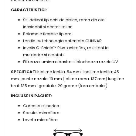
CARACTERISTICI:
Stil delicat tip ochi de pisica, rama din otel
inoxidabil si acetat Italian
Balamale flexibile tip arc
Lentile cu tehnologia patentata GUNNAR
Invelis G-Shield™ Plus: antireflex, rezistent la
murdarire si oleofob
Filtreaza lumina albastra si blocheaza razele UV
SPECIFICATII:
latime lentila: 54 mm | inaltime lentila: 45
mm | punte nazala: 19 mm | latime rama: 137 mm | lungime
brat: 135 mm | greutate: 29 grame (fara ambalaj)
INCLUSE IN PACHET:
Carcasa cilindrica
Saculet microfibra
Laveta microfibra