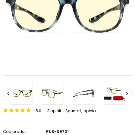
- 5,0
2 opinii
|
Spune-ţi opinia
Cod produs:
RUS-09701