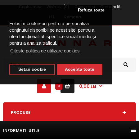
Contul meu
Wish List (0)
Coşul meu
Comandă
Refuza toate
LEI
Romana
Folosim cookie-uri pentru a personaliza
conținutul disponibil pe acest site, pentru a
oferi funcționalităti specifice social media și
pentru a analiza traficul.
Citeste politica de utilizare cookies
Setari cookie
Accepta toate
0,00 LEI
0
PRODUSE
INFORMATII UTILE