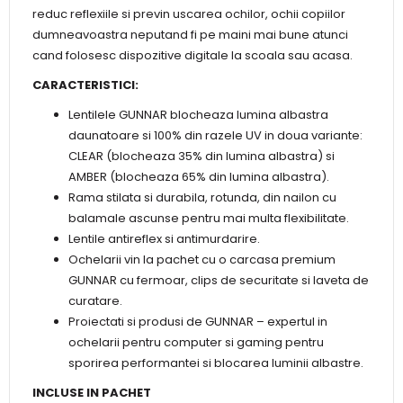
reduc reflexiile si previn uscarea ochilor, ochii copiilor
dumneavoastra neputand fi pe maini mai bune atunci
cand folosesc dispozitive digitale la scoala sau acasa.
CARACTERISTICI:
Lentilele GUNNAR blocheaza lumina albastra
daunatoare si 100% din razele UV in doua variante:
CLEAR (blocheaza 35% din lumina albastra) si
AMBER (blocheaza 65% din lumina albastra).
Rama stilata si durabila, rotunda, din nailon cu
balamale ascunse pentru mai multa flexibilitate.
Lentile antireflex si antimurdarire.
Ochelarii vin la pachet cu o carcasa premium
GUNNAR cu fermoar, clips de securitate si laveta de
curatare.
Proiectati si produsi de GUNNAR – expertul in
ochelarii pentru computer si gaming pentru
sporirea performantei si blocarea luminii albastre.
INCLUSE IN PACHET