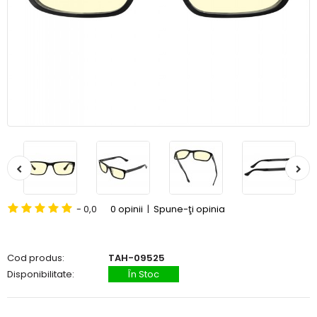
- 0,0
0 opinii
|
Spune-ţi opinia
Cod produs:
TAH-09525
Disponibilitate:
În Stoc