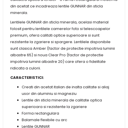
din acetat ce incadreaza lentile GUNNAR din sticla
minerala.
Lentilele GUNNAR din sticla minerala, acelasi material
folosit pentru lentilele camerelor foto si telescoapelor
premium, ofera calitati optice superioare si sunt
rezistente la zgariere si spargere. Lentilele disponibile
sunt clasica Amber (factor de protectie impotriva luminii
albastre 65) si noua Clear Pro (factor de protectie
impotriva luminii albastre 20) care ofera o fidelitate
ridicata a culorii.
CARACTERISTICI:
Creati din acetat italian de inalta calitate si aliaj
usor din aluminiu si magneziu
Lentile din sticla minerala de calitate optica
superioara si rezistente la zgariere
Forma rectangulara
Balamale flexibile cu arc
Lentile GUNNAR