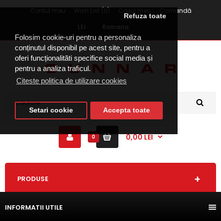
Contul meu
Wish List (0)
Coşul meu
Comandă
Refuza toate
LEI
Romana
Folosim cookie-uri pentru a personaliza
conținutul disponibil pe acest site, pentru a
oferi funcționalităti specifice social media și
pentru a analiza traficul.
Citeste politica de utilizare cookies
Setari cookie
Accepta toate
0,00 LEI
0
PRODUSE
INFORMATII UTILE