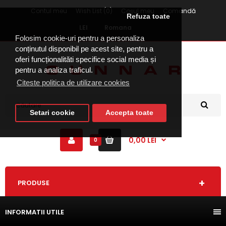
Contul meu
Wish List (0)
Coşul meu
Comandă
Refuza toate
LEI
Romana
Folosim cookie-uri pentru a personaliza
conținutul disponibil pe acest site, pentru a
oferi funcționalităti specifice social media și
pentru a analiza traficul.
Citeste politica de utilizare cookies
Setari cookie
Accepta toate
0,00 LEI
0
PRODUSE
INFORMATII UTILE