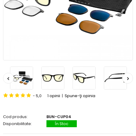
- 5,0
1 opinii
|
Spune-ţi opinia
Cod produs:
BUN-CUP04
Disponibilitate:
În Stoc