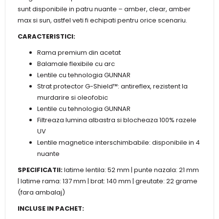
sunt disponibile in patru nuante – amber, clear, amber
max si sun, astfel veti fi echipati pentru orice scenariu.
CARACTERISTICI:
Rama premium din acetat
Balamale flexibile cu arc
Lentile cu tehnologia GUNNAR
Strat protector G-Shield™: antireflex, rezistent la
murdarire si oleofobic
Lentile cu tehnologia GUNNAR
Filtreaza lumina albastra si blocheaza 100% razele
UV
Lentile magnetice interschimbabile: disponibile in 4
nuante
SPECIFICATII:
latime lentila: 52 mm | punte nazala: 21 mm
| latime rama: 137 mm | brat: 140 mm | greutate: 22 grame
(fara ambalaj)
INCLUSE IN PACHET: