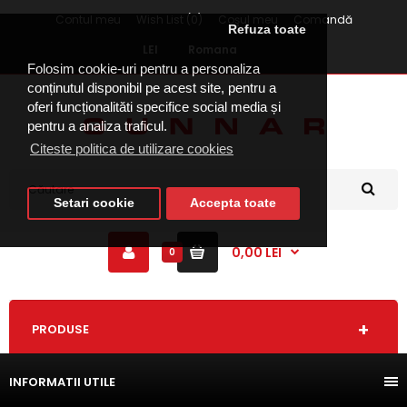
Contul meu
Wish List (0)
Coşul meu
Comandă
Refuza toate
LEI
Romana
Folosim cookie-uri pentru a personaliza
conținutul disponibil pe acest site, pentru a
oferi funcționalităti specifice social media și
pentru a analiza traficul.
Citeste politica de utilizare cookies
Setari cookie
Accepta toate
0,00 LEI
0
PRODUSE
INFORMATII UTILE